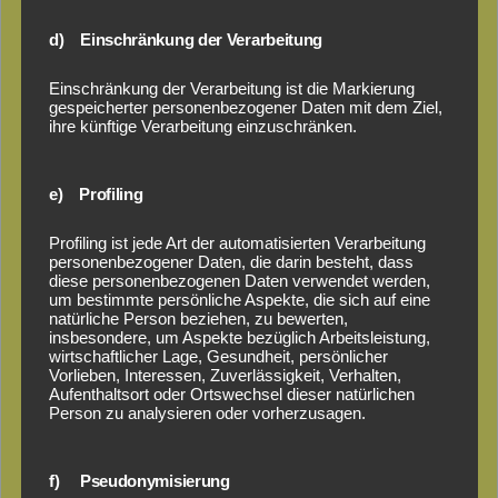
Hahn
d) Einschränkung der Verarbeitung
Kunststoffkatalog
Einschränkung der Verarbeitung ist die Markierung
gespeicherter personenbezogener Daten mit dem Ziel,
ihre künftige Verarbeitung einzuschränken.
Sortiment:
Palisaden, U-Profile, Balken, Schwellen, L-Steine,
e) Profiling
Grenzsteine, Bordsteine, Vierkantprofile, Brettprofile,
Pfosten, Poller, Zaunanlagen, Sichtschutz, Geländer,
Profiling ist jede Art der automatisierten Verarbeitung
Stegbohlen, Bodendielen, Paddockplatten, Hanpave,
personenbezogener Daten, die darin besteht, dass
Rasengittersteine, Mobile Geländeplatte,
diese personenbezogenen Daten verwendet werden,
Unkrautteller, Sitzgruppen, Sitzbank, Rundbank,
um bestimmte persönliche Aspekte, die sich auf eine
natürliche Person beziehen, zu bewerten,
Blumenkübel, Sandkasten
insbesondere, um Aspekte bezüglich Arbeitsleistung,
wirtschaftlicher Lage, Gesundheit, persönlicher
Vorlieben, Interessen, Zuverlässigkeit, Verhalten,
Aufenthaltsort oder Ortswechsel dieser natürlichen
Person zu analysieren oder vorherzusagen.
f) Pseudonymisierung