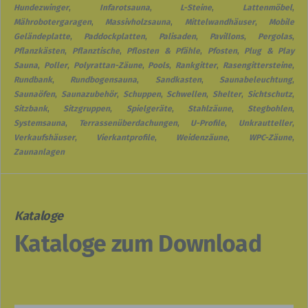
Hundezwinger
,
Infarotsauna
,
L-Steine
,
Lattenmöbel
,
Mährobotergaragen
,
Massivholzsauna
,
Mittelwandhäuser
,
Mobile
Geländeplatte
,
Paddockplatten
,
Palisaden
,
Pavillons
,
Pergolas
,
Pflanzkästen
,
Pflanztische
,
Pflosten & Pfähle
,
Pfosten
,
Plug & Play
Sauna
,
Poller
,
Polyrattan-Zäune
,
Pools
,
Rankgitter
,
Rasengittersteine
,
Rundbank
,
Rundbogensauna
,
Sandkasten
,
Saunabeleuchtung
,
Saunaöfen
,
Saunazubehör
,
Schuppen
,
Schwellen
,
Shelter
,
Sichtschutz
,
Sitzbank
,
Sitzgruppen
,
Spielgeräte
,
Stahlzäune
,
Stegbohlen
,
Systemsauna
,
Terrassenüberdachungen
,
U-Profile
,
Unkrautteller
,
Verkaufshäuser
,
Vierkantprofile
,
Weidenzäune
,
WPC-Zäune
,
Zaunanlagen
Kataloge
Kataloge zum Download