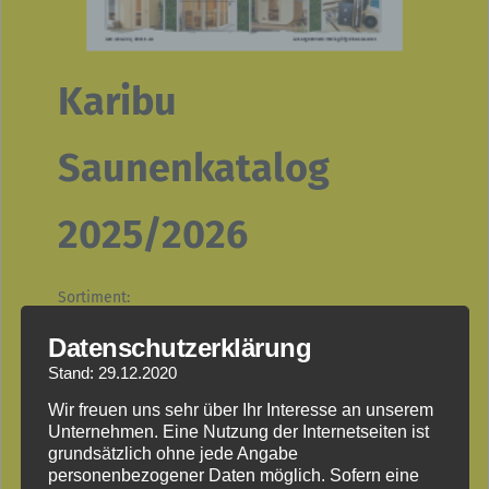
Karibu
Saunenkatalog
2025/2026
Sortiment:
Infarotsauna, Systemsauna, Rundbogensauna,
Datenschutzerklärung
Massivholzsauna, Plug & Play Sauna, Fasssauna,
Stand: 29.12.2020
Außensauna, Saunazubehör, Saunabeleuchtung,
Saunaöfen
Wir freuen uns sehr über Ihr Interesse an unserem
Unternehmen. Eine Nutzung der Internetseiten ist
grundsätzlich ohne jede Angabe
personenbezogener Daten möglich. Sofern eine