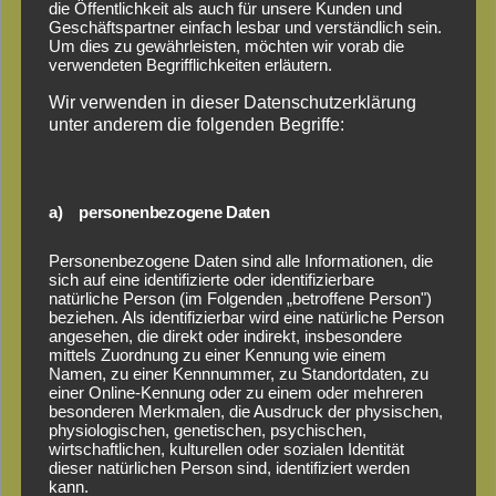
die Öffentlichkeit als auch für unsere Kunden und
Geschäftspartner einfach lesbar und verständlich sein.
Um dies zu gewährleisten, möchten wir vorab die
verwendeten Begrifflichkeiten erläutern.
Wir verwenden in dieser Datenschutzerklärung
unter anderem die folgenden Begriffe:
a) personenbezogene Daten
Woodfeeling
Personenbezogene Daten sind alle Informationen, die
sich auf eine identifizierte oder identifizierbare
natürliche Person (im Folgenden „betroffene Person")
Saunakatalog
beziehen. Als identifizierbar wird eine natürliche Person
angesehen, die direkt oder indirekt, insbesondere
mittels Zuordnung zu einer Kennung wie einem
Namen, zu einer Kennnummer, zu Standortdaten, zu
Sortiment:
einer Online-Kennung oder zu einem oder mehreren
besonderen Merkmalen, die Ausdruck der physischen,
Massivholzsauna, Systemsauna, Außensauna,
physiologischen, genetischen, psychischen,
Saunaöfen
wirtschaftlichen, kulturellen oder sozialen Identität
dieser natürlichen Person sind, identifiziert werden
kann.