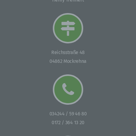
Internetseite und dem auf dem Computersystem
des Benutzers abgelegten Cookie übernommen
wird. Ein weiteres Beispiel ist das Cookie eines
Warenkorbes im Online-Shop. Der Online-Shop
merkt sich die Artikel, die ein Kunde in den
virtuellen Warenkorb gelegt hat, über ein Cookie.
Die betroffene Person kann die Setzung von
Cookies durch unsere Internetseite jederzeit
Reichsstraße 48
mittels einer entsprechenden Einstellung des
04862 Mockrehna
genutzten Internetbrowsers verhindern und damit
der Setzung von Cookies dauerhaft
widersprechen. Ferner können bereits gesetzte
Cookies jederzeit über einen Internetbrowser oder
andere Softwareprogramme gelöscht werden. Dies
ist in allen gängigen Internetbrowsern möglich.
Deaktiviert die betroffene Person die Setzung von
Cookies in dem genutzten Internetbrowser, sind
unter Umständen nicht alle Funktionen unserer
034244 / 59 46 80
Internetseite vollumfänglich nutzbar.
0172 / 364 13 20
Erfassung von allgemeinen Daten und Informationen