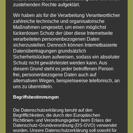
zustehenden Rechte aufgeklärt.
Gartenkatalog
Wir haben als für die Verarbeitung Verantwortlicher
zahlreiche technische und organisatorische
Maßnahmen umgesetzt, um einen möglichst
Sortiment:
lückenlosen Schutz der über diese Internetseite
Gartenhäuser, Blockbohlenhäuser, Verkaufshäuser,
verarbeiteten personenbezogenen Daten
Mittelwandhäuser, Hundezwinger,
sicherzustellen. Dennoch können Internetbasierte
Mährobotergaragen
Datenübertragungen grundsätzlich
Sicherheitslücken aufweisen, sodass ein absoluter
Schutz nicht gewährleistet werden kann. Aus
diesem Grund steht es jeder betroffenen Person
frei, personenbezogene Daten auch auf
alternativen Wegen, beispielsweise telefonisch, an
uns zu übermitteln.
Begriffsbestimmungen
Die Datenschutzerklärung beruht auf den
Begrifflichkeiten, die durch den Europäischen
Richtlinien- und Verordnungsgeber beim Erlass der
Datenschutz-Grundverordnung (DS-GVO) verwendet
wurden. Unsere Datenschutzerklärung soll sowohl für