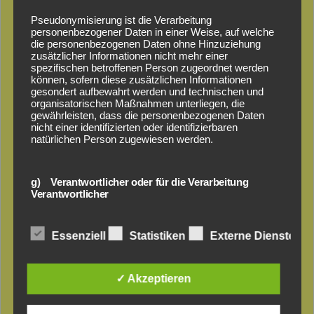
Pseudonymisierung ist die Verarbeitung
personenbezogener Daten in einer Weise, auf welche
die personenbezogenen Daten ohne Hinzuziehung
zusätzlicher Informationen nicht mehr einer
spezifischen betroffenen Person zugeordnet werden
können, sofern diese zusätzlichen Informationen
gesondert aufbewahrt werden und technischen und
organisatorischen Maßnahmen unterliegen, die
gewährleisten, dass die personenbezogenen Daten
nicht einer identifizierten oder identifizierbaren
natürlichen Person zugewiesen werden.
g) Verantwortlicher oder für die Verarbeitung
Verantwortlicher
Verantwortlicher oder für die Verarbeitung
Essenziell
Statistiken
Externe Dienste
Verantwortlicher ist die natürliche oder juristische
VALU – Das
Person, Behörde, Einrichtung oder andere Stelle, die
allein oder gemeinsam mit anderen über die Zwecke
und Mittel der Verarbeitung von personenbezogenen
✓ Akzeptieren
Aluminium-
Daten entscheidet. Sind die Zwecke und Mittel dieser
Verarbeitung durch das Unionsrecht oder das Recht
der Mitgliedstaaten vorgegeben, so kann der