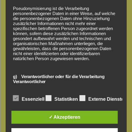
Pseudonymisierung ist die Verarbeitung
personenbezogener Daten in einer Weise, auf welche
die personenbezogenen Daten ohne Hinzuziehung
zusätzlicher Informationen nicht mehr einer
spezifischen betroffenen Person zugeordnet werden
können, sofern diese zusätzlichen Informationen
gesondert aufbewahrt werden und technischen und
organisatorischen Maßnahmen unterliegen, die
gewährleisten, dass die personenbezogenen Daten
nicht einer identifizierten oder identifizierbaren
natürlichen Person zugewiesen werden.
g) Verantwortlicher oder für die Verarbeitung
Verantwortlicher
Verantwortlicher oder für die Verarbeitung
Essenziell
Statistiken
Externe Dienste
Verantwortlicher ist die natürliche oder juristische
VALU – Das
Person, Behörde, Einrichtung oder andere Stelle, die
allein oder gemeinsam mit anderen über die Zwecke
und Mittel der Verarbeitung von personenbezogenen
✓ Akzeptieren
Aluminium-
Daten entscheidet. Sind die Zwecke und Mittel dieser
Verarbeitung durch das Unionsrecht oder das Recht
der Mitgliedstaaten vorgegeben, so kann der