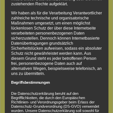
zustehenden Rechte aufgeklärt.
Gartenkatalog
Wir haben als für die Verarbeitung Verantwortlicher
zahlreiche technische und organisatorische
Maßnahmen umgesetzt, um einen möglichst
Sortiment:
lückenlosen Schutz der über diese Internetseite
Gartenhäuser, Blockbohlenhäuser, Verkaufshäuser,
verarbeiteten personenbezogenen Daten
Mittelwandhäuser, Hundezwinger,
sicherzustellen. Dennoch können Internetbasierte
Mährobotergaragen
Datenübertragungen grundsätzlich
Sicherheitslücken aufweisen, sodass ein absoluter
Schutz nicht gewährleistet werden kann. Aus
diesem Grund steht es jeder betroffenen Person
frei, personenbezogene Daten auch auf
alternativen Wegen, beispielsweise telefonisch, an
uns zu übermitteln.
Begriffsbestimmungen
Die Datenschutzerklärung beruht auf den
Begrifflichkeiten, die durch den Europäischen
Richtlinien- und Verordnungsgeber beim Erlass der
Datenschutz-Grundverordnung (DS-GVO) verwendet
wurden. Unsere Datenschutzerklärung soll sowohl für