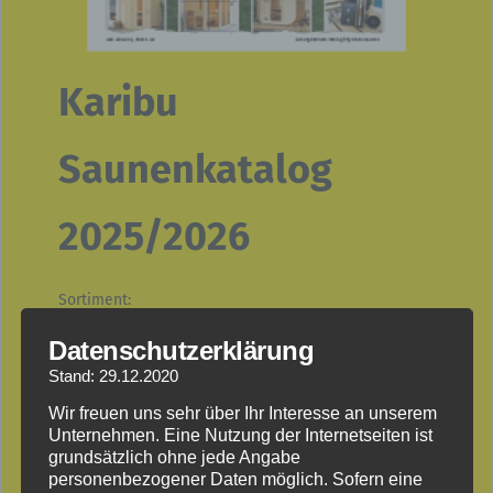
Karibu
Saunenkatalog
2025/2026
Sortiment:
Infarotsauna, Systemsauna, Rundbogensauna,
Datenschutzerklärung
Massivholzsauna, Plug & Play Sauna, Fasssauna,
Stand: 29.12.2020
Außensauna, Saunazubehör, Saunabeleuchtung,
Saunaöfen
Wir freuen uns sehr über Ihr Interesse an unserem
Unternehmen. Eine Nutzung der Internetseiten ist
grundsätzlich ohne jede Angabe
personenbezogener Daten möglich. Sofern eine