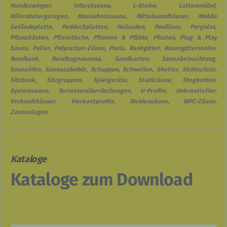
Hundezwinger
,
Infarotsauna
,
L-Steine
,
Lattenmöbel
,
Mährobotergaragen
,
Massivholzsauna
,
Mittelwandhäuser
,
Mobile
Geländeplatte
,
Paddockplatten
,
Palisaden
,
Pavillons
,
Pergolas
,
Pflanzkästen
,
Pflanztische
,
Pflosten & Pfähle
,
Pfosten
,
Plug & Play
Sauna
,
Poller
,
Polyrattan-Zäune
,
Pools
,
Rankgitter
,
Rasengittersteine
,
Rundbank
,
Rundbogensauna
,
Sandkasten
,
Saunabeleuchtung
,
Saunaöfen
,
Saunazubehör
,
Schuppen
,
Schwellen
,
Shelter
,
Sichtschutz
,
Sitzbank
,
Sitzgruppen
,
Spielgeräte
,
Stahlzäune
,
Stegbohlen
,
Systemsauna
,
Terrassenüberdachungen
,
U-Profile
,
Unkrautteller
,
Verkaufshäuser
,
Vierkantprofile
,
Weidenzäune
,
WPC-Zäune
,
Zaunanlagen
Kataloge
Kataloge zum Download