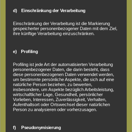
Hahn
d) Einschränkung der Verarbeitung
Kunststoffkatalog
Einschränkung der Verarbeitung ist die Markierung
gespeicherter personenbezogener Daten mit dem Ziel,
ihre künftige Verarbeitung einzuschränken.
Sortiment:
Palisaden, U-Profile, Balken, Schwellen, L-Steine,
e) Profiling
Grenzsteine, Bordsteine, Vierkantprofile, Brettprofile,
Pfosten, Poller, Zaunanlagen, Sichtschutz, Geländer,
Profiling ist jede Art der automatisierten Verarbeitung
Stegbohlen, Bodendielen, Paddockplatten, Hanpave,
personenbezogener Daten, die darin besteht, dass
Rasengittersteine, Mobile Geländeplatte,
diese personenbezogenen Daten verwendet werden,
Unkrautteller, Sitzgruppen, Sitzbank, Rundbank,
um bestimmte persönliche Aspekte, die sich auf eine
natürliche Person beziehen, zu bewerten,
Blumenkübel, Sandkasten
insbesondere, um Aspekte bezüglich Arbeitsleistung,
wirtschaftlicher Lage, Gesundheit, persönlicher
Vorlieben, Interessen, Zuverlässigkeit, Verhalten,
Aufenthaltsort oder Ortswechsel dieser natürlichen
Person zu analysieren oder vorherzusagen.
f) Pseudonymisierung