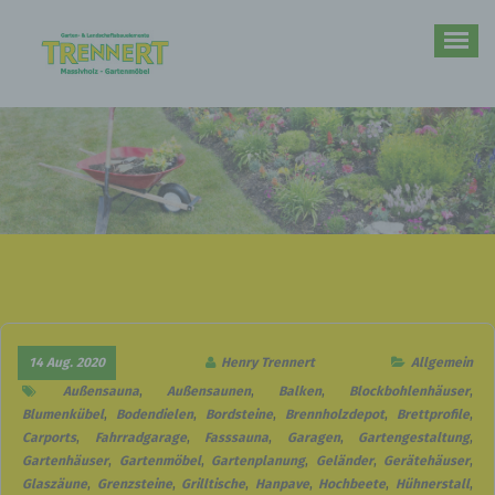
Zum
Inhalt
springen
Ihr Partner im Bereich rund um den Garten und Massivholz-Gartenmöbel
14 Aug. 2020
Henry Trennert
Allgemein
Außensauna
,
Außensaunen
,
Balken
,
Blockbohlenhäuser
,
Blumenkübel
,
Bodendielen
,
Bordsteine
,
Brennholzdepot
,
Brettprofile
,
Carports
,
Fahrradgarage
,
Fasssauna
,
Garagen
,
Gartengestaltung
,
Gartenhäuser
,
Gartenmöbel
,
Gartenplanung
,
Geländer
,
Gerätehäuser
,
Glaszäune
,
Grenzsteine
,
Grilltische
,
Hanpave
,
Hochbeete
,
Hühnerstall
,