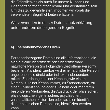
die Öffentlichkeit als auch für unsere Kunden und
Geschäftspartner einfach lesbar und verständlich sein.
Um dies zu gewährleisten, möchten wir vorab die
verwendeten Begrifflichkeiten erläutern.
Wir verwenden in dieser Datenschutzerklärung
unter anderem die folgenden Begriffe:
a) personenbezogene Daten
Woodfeeling
Personenbezogene Daten sind alle Informationen, die
sich auf eine identifizierte oder identifizierbare
natürliche Person (im Folgenden „betroffene Person")
Saunakatalog
beziehen. Als identifizierbar wird eine natürliche Person
angesehen, die direkt oder indirekt, insbesondere
mittels Zuordnung zu einer Kennung wie einem
Namen, zu einer Kennnummer, zu Standortdaten, zu
Sortiment:
einer Online-Kennung oder zu einem oder mehreren
besonderen Merkmalen, die Ausdruck der physischen,
Massivholzsauna, Systemsauna, Außensauna,
physiologischen, genetischen, psychischen,
Saunaöfen
wirtschaftlichen, kulturellen oder sozialen Identität
dieser natürlichen Person sind, identifiziert werden
kann.