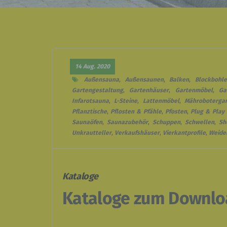
14 Aug. 2020
Außensauna
,
Außensaunen
,
Balken
,
Blockbohl
Gartengestaltung
,
Gartenhäuser
,
Gartenmöbel
,
Ga
Infarotsauna
,
L-Steine
,
Lattenmöbel
,
Mähroboterga
Pflanztische
,
Pflosten & Pfähle
,
Pfosten
,
Plug & Play
Saunaöfen
,
Saunazubehör
,
Schuppen
,
Schwellen
,
Sh
Unkrautteller
,
Verkaufshäuser
,
Vierkantprofile
,
Weide
Kataloge
Kataloge zum Downlo