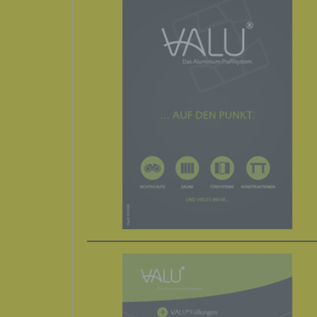
bestim
bewert
Lage, 
Aufent
vorhe
f) Ps
Pseud
Weise
zusätz
zugeo
aufbe
unterl
identi
g) Ve
Verant
jurist
gemei
perso