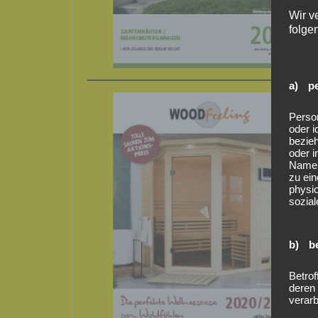
Wir v
folge
a) pe
Person
oder i
bezieh
oder i
Namen
zu ei
physio
sozial
b) be
Betrof
deren
verarb