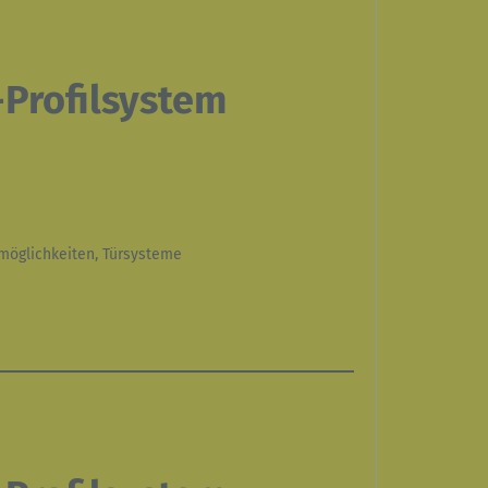
en, zu
cher
alten,
oder
Profilsystem
n
smöglichkeiten, Türsysteme
dert
ner
 oder