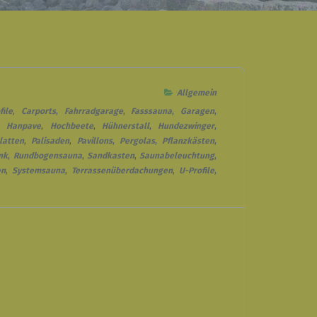
Allgemein
file
,
Carports
,
Fahrradgarage
,
Fasssauna
,
Garagen
,
,
Hanpave
,
Hochbeete
,
Hühnerstall
,
Hundezwinger
,
latten
,
Palisaden
,
Pavillons
,
Pergolas
,
Pflanzkästen
,
nk
,
Rundbogensauna
,
Sandkasten
,
Saunabeleuchtung
,
en
,
Systemsauna
,
Terrassenüberdachungen
,
U-Profile
,