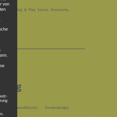
r von
ten
zsauna, Plug & Play Sauna, Fasssauna,
n
.
ische
n
ann.
ise
talog
hutz-
rung
r, Mittelwandhäuser, Hundezwinger,
n.