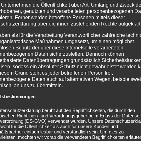
Sortiment:
 Unternehmen die Öffentlichkeit über Art, Umfang und Zweck de
rhobenen, genutzten und verarbeiteten personenbezogenen Da
Infarotsauna, Systemsauna, Rundbogensauna, Massivhol
mieren. Ferner werden betroffene Personen mittels dieser
Außensauna, Saunazubehör, Saunabeleuchtung, Saunaöfe
schutzerklärung über die ihnen zustehenden Rechte aufgeklärt
aben als für die Verarbeitung Verantwortlicher zahlreiche techn
rganisatorische Maßnahmen umgesetzt, um einen möglichst
nlosen Schutz der über diese Internetseite verarbeiteten
nenbezogenen Daten sicherzustellen. Dennoch können
netbasierte Datenübertragungen grundsätzlich Sicherheitslücke
isen, sodass ein absoluter Schutz nicht gewährleistet werden k
iesem Grund steht es jeder betroffenen Person frei,
nenbezogene Daten auch auf alternativen Wegen, beispielswe
onisch, an uns zu übermitteln.
ffsbestimmungen
Woodfeeling Gartenka
tenschutzerklärung beruht auf den Begrifflichkeiten, die durch den
äischen Richtlinien- und Verordnungsgeber beim Erlass der Datensc
verordnung (DS-GVO) verwendet wurden. Unsere Datenschutzerklä
Sortiment:
owohl für die Öffentlichkeit als auch für unsere Kunden und
Gartenhäuser, Blockbohlenhäuser, Verkaufshäuse
ftspartner einfach lesbar und verständlich sein. Um dies zu
Mährobotergaragen
leisten, möchten wir vorab die verwendeten Begrifflichkeiten erläuter