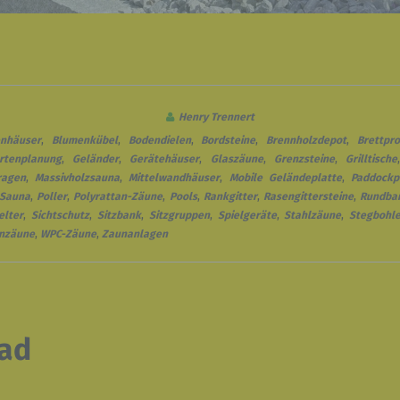
Henry Trennert
enhäuser
,
Blumenkübel
,
Bodendielen
,
Bordsteine
,
Brennholzdepot
,
Brettpro
rtenplanung
,
Geländer
,
Gerätehäuser
,
Glaszäune
,
Grenzsteine
,
Grilltische
ragen
,
Massivholzsauna
,
Mittelwandhäuser
,
Mobile Geländeplatte
,
Paddockp
 Sauna
,
Poller
,
Polyrattan-Zäune
,
Pools
,
Rankgitter
,
Rasengittersteine
,
Rundba
elter
,
Sichtschutz
,
Sitzbank
,
Sitzgruppen
,
Spielgeräte
,
Stahlzäune
,
Stegbohl
nzäune
,
WPC-Zäune
,
Zaunanlagen
ad