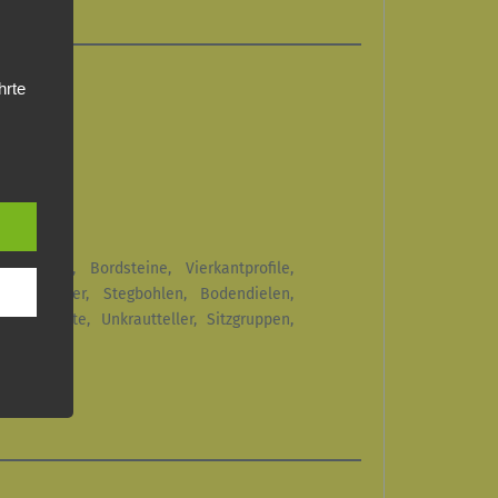
hrte
n, das
 das
e
g oder
og
e
enzsteine, Bordsteine, Vierkantprofile,
tz, Geländer, Stegbohlen, Bodendielen,
ändeplatte, Unkrautteller, Sitzgruppen,
aten,
n, um