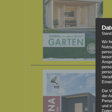
Dat
Stand
Wir f
Nutzu
perso
beson
Anspr
perso
perso
Verar
Einwi
Die V
der A
Perso
und i
Daten