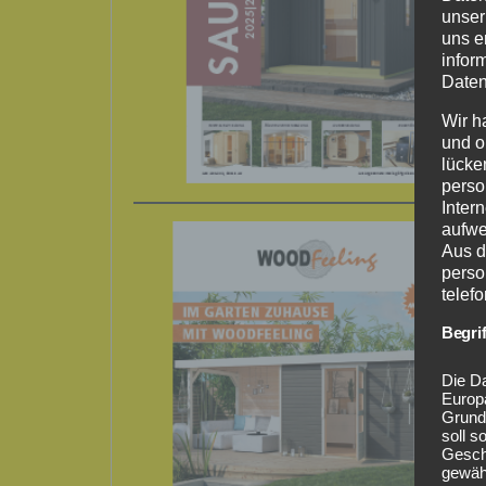
unser
uns e
infor
Daten
Wir h
und o
lücke
perso
Inter
aufwe
Aus d
perso
telef
Begri
Die Da
Europ
Grund
soll s
Geschä
gewähr