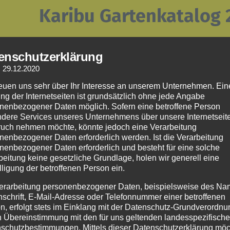
Karibu Gartenkatalog
Sortiment:
enschutzerklärung
Spielgeräte, Gartenhäuser, Gerätehäuser, Pavillons, Hoch
: 29.12.2020
Garagen, Pools, Außensaunen
reuen uns sehr über Ihr Interesse an unserem Unternehmen. Ein
ng der Internetseiten ist grundsätzlich ohne jede Angabe
nenbezogener Daten möglich. Sofern eine betroffene Person
dere Services unseres Unternehmens über unsere Internetseite
uch nehmen möchte, könnte jedoch eine Verarbeitung
nenbezogener Daten erforderlich werden. Ist die Verarbeitung
nenbezogener Daten erforderlich und besteht für eine solche
beitung keine gesetzliche Grundlage, holen wir generell eine
lligung der betroffenen Person ein.
erarbeitung personenbezogener Daten, beispielsweise des Na
nschrift, E-Mail-Adresse oder Telefonnummer einer betroffenen
Karibu Saunenkatalog
n, erfolgt stets im Einklang mit der Datenschutz-Grundverordnu
n Übereinstimmung mit den für uns geltenden landesspezifisch
schutzbestimmungen. Mittels dieser Datenschutzerklärung mö