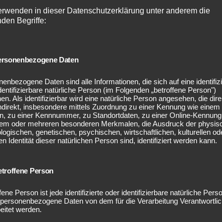
erwenden in dieser Datenschutzerklärung unter anderem die
nden Begriffe:
rsonenbezogene Daten
enbezogene Daten sind alle Informationen, die sich auf eine identifizi
dentifizierbare natürliche Person (im Folgenden „betroffene Person")
en. Als identifizierbar wird eine natürliche Person angesehen, die dire
ndirekt, insbesondere mittels Zuordnung zu einer Kennung wie einem
, zu einer Kennnummer, zu Standortdaten, zu einer Online-Kennung
nem oder mehreren besonderen Merkmalen, die Ausdruck der physis
Woodfeeling Saunakat
logischen, genetischen, psychischen, wirtschaftlichen, kulturellen od
en Identität dieser natürlichen Person sind, identifiziert werden kann.
Sortiment:
troffene Person
Massivholzsauna, Systemsauna, Außensauna, Saunaöfen
fene Person ist jede identifizierte oder identifizierbare natürliche Pers
 personenbezogene Daten von dem für die Verarbeitung Verantwortli
eitet werden.