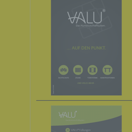
bestim
bewert
Lage, 
Aufent
vorhe
f) Ps
Pseud
Weise
zusätz
zugeo
aufbe
unterl
identi
g) Ve
Verant
jurist
gemei
perso