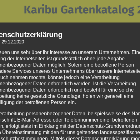
Karibu Gartenkatalog
Sortiment:
enschutzerklärung
Spielgeräte, Gartenhäuser, Gerätehäuser, Pavillons, Hoch
: 29.12.2020
Garagen, Pools, Außensaunen
reuen uns sehr über Ihr Interesse an unserem Unternehmen. Ein
ng der Internetseiten ist grundsätzlich ohne jede Angabe
nenbezogener Daten möglich. Sofern eine betroffene Person
dere Services unseres Unternehmens über unsere Internetseite
uch nehmen möchte, könnte jedoch eine Verarbeitung
nenbezogener Daten erforderlich werden. Ist die Verarbeitung
nenbezogener Daten erforderlich und besteht für eine solche
beitung keine gesetzliche Grundlage, holen wir generell eine
lligung der betroffenen Person ein.
erarbeitung personenbezogener Daten, beispielsweise des Na
nschrift, E-Mail-Adresse oder Telefonnummer einer betroffenen
Karibu Saunenkatalog
n, erfolgt stets im Einklang mit der Datenschutz-Grundverordnu
n Übereinstimmung mit den für uns geltenden landesspezifisch
schutzbestimmungen. Mittels dieser Datenschutzerklärung mö