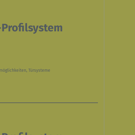
en, zu
cher
alten,
oder
Profilsystem
n
smöglichkeiten, Türsysteme
dert
ner
 oder