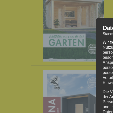
Dat
Stand
Wir f
Nutzu
perso
beson
Anspr
perso
perso
Verar
Einwi
Die V
der A
Perso
und i
Daten