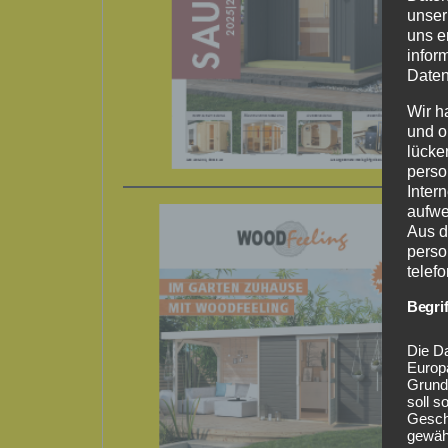
unser
uns e
infor
Daten
Wir h
und o
lücke
perso
Inter
aufwe
Aus d
perso
telef
Begri
Die Da
Europ
Grund
soll s
Geschä
gewähr