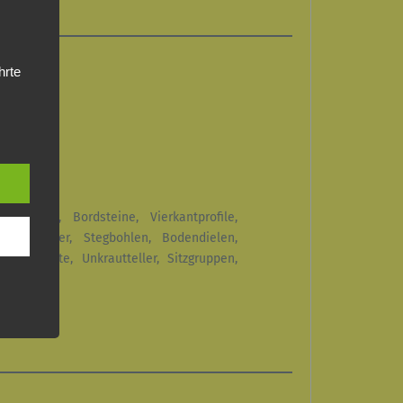
hrte
n, das
 das
e
g oder
og
e
enzsteine, Bordsteine, Vierkantprofile,
tz, Geländer, Stegbohlen, Bodendielen,
ändeplatte, Unkrautteller, Sitzgruppen,
aten,
n, um