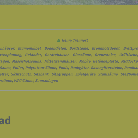
Henry Trennert
enhäuser
,
Blumenkübel
,
Bodendielen
,
Bordsteine
,
Brennholzdepot
,
Brettpro
rtenplanung
,
Geländer
,
Gerätehäuser
,
Glaszäune
,
Grenzsteine
,
Grilltische
ragen
,
Massivholzsauna
,
Mittelwandhäuser
,
Mobile Geländeplatte
,
Paddockp
 Sauna
,
Poller
,
Polyrattan-Zäune
,
Pools
,
Rankgitter
,
Rasengittersteine
,
Rundba
elter
,
Sichtschutz
,
Sitzbank
,
Sitzgruppen
,
Spielgeräte
,
Stahlzäune
,
Stegbohl
nzäune
,
WPC-Zäune
,
Zaunanlagen
ad