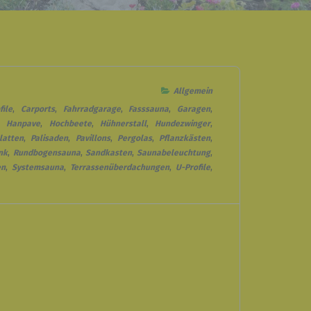
Allgemein
file
,
Carports
,
Fahrradgarage
,
Fasssauna
,
Garagen
,
,
Hanpave
,
Hochbeete
,
Hühnerstall
,
Hundezwinger
,
latten
,
Palisaden
,
Pavillons
,
Pergolas
,
Pflanzkästen
,
nk
,
Rundbogensauna
,
Sandkasten
,
Saunabeleuchtung
,
en
,
Systemsauna
,
Terrassenüberdachungen
,
U-Profile
,