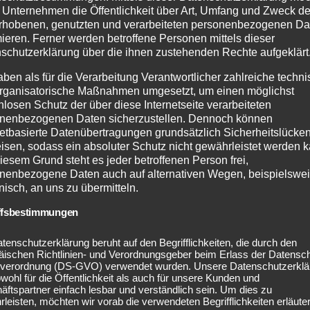
Sortiment:
 Unternehmen die Öffentlichkeit über Art, Umfang und Zweck de
rhobenen, genutzten und verarbeiteten personenbezogenen Da
Infarotsauna, Systemsauna, Rundbogensauna, Massivhol
mieren. Ferner werden betroffene Personen mittels dieser
Außensauna, Saunazubehör, Saunabeleuchtung, Saunaöfe
schutzerklärung über die ihnen zustehenden Rechte aufgeklärt
aben als für die Verarbeitung Verantwortlicher zahlreiche techn
rganisatorische Maßnahmen umgesetzt, um einen möglichst
nlosen Schutz der über diese Internetseite verarbeiteten
nenbezogenen Daten sicherzustellen. Dennoch können
netbasierte Datenübertragungen grundsätzlich Sicherheitslücke
isen, sodass ein absoluter Schutz nicht gewährleistet werden k
iesem Grund steht es jeder betroffenen Person frei,
nenbezogene Daten auch auf alternativen Wegen, beispielswe
onisch, an uns zu übermitteln.
ffsbestimmungen
Woodfeeling Gartenka
tenschutzerklärung beruht auf den Begrifflichkeiten, die durch den
äischen Richtlinien- und Verordnungsgeber beim Erlass der Datensc
verordnung (DS-GVO) verwendet wurden. Unsere Datenschutzerklä
Sortiment:
owohl für die Öffentlichkeit als auch für unsere Kunden und
Gartenhäuser, Blockbohlenhäuser, Verkaufshäuse
ftspartner einfach lesbar und verständlich sein. Um dies zu
Mährobotergaragen
leisten, möchten wir vorab die verwendeten Begrifflichkeiten erläuter