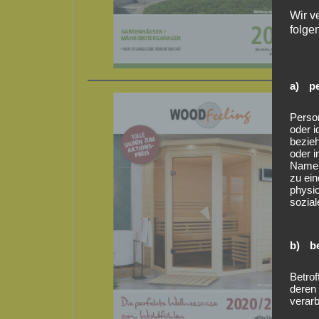
Wir v
folge
a) pe
Person
oder i
bezieh
oder i
Namen
zu ei
physio
sozial
b) be
Betrof
deren
verarb