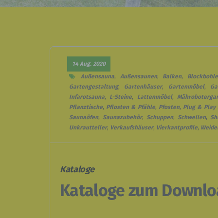
14 Aug. 2020
Außensauna
,
Außensaunen
,
Balken
,
Blockbohl
Gartengestaltung
,
Gartenhäuser
,
Gartenmöbel
,
Ga
Infarotsauna
,
L-Steine
,
Lattenmöbel
,
Mähroboterga
Pflanztische
,
Pflosten & Pfähle
,
Pfosten
,
Plug & Play
Saunaöfen
,
Saunazubehör
,
Schuppen
,
Schwellen
,
Sh
Unkrautteller
,
Verkaufshäuser
,
Vierkantprofile
,
Weide
Kataloge
Kataloge zum Downlo