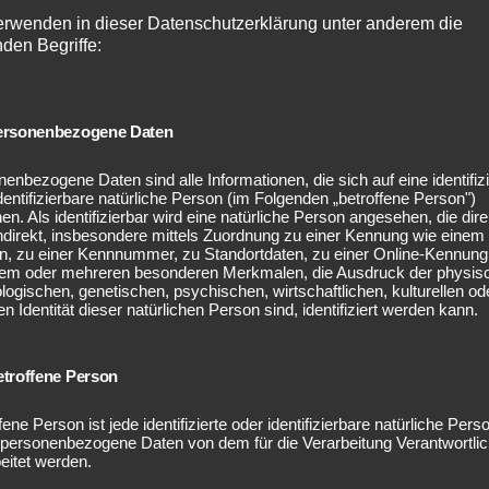
erwenden in dieser Datenschutzerklärung unter anderem die
nden Begriffe:
rsonenbezogene Daten
enbezogene Daten sind alle Informationen, die sich auf eine identifizi
dentifizierbare natürliche Person (im Folgenden „betroffene Person")
en. Als identifizierbar wird eine natürliche Person angesehen, die dire
ndirekt, insbesondere mittels Zuordnung zu einer Kennung wie einem
, zu einer Kennnummer, zu Standortdaten, zu einer Online-Kennung
nem oder mehreren besonderen Merkmalen, die Ausdruck der physis
Woodfeeling Saunakat
logischen, genetischen, psychischen, wirtschaftlichen, kulturellen od
en Identität dieser natürlichen Person sind, identifiziert werden kann.
Sortiment:
troffene Person
Massivholzsauna, Systemsauna, Außensauna, Saunaöfen
fene Person ist jede identifizierte oder identifizierbare natürliche Pers
 personenbezogene Daten von dem für die Verarbeitung Verantwortli
eitet werden.