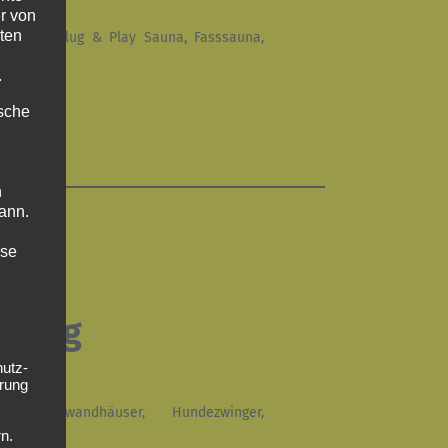
r von
ten
zsauna, Plug & Play Sauna, Fasssauna,
n
.
ische
n
ann.
ise
talog
hutz-
rung
r, Mittelwandhäuser, Hundezwinger,
n.