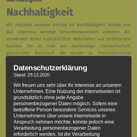
Nachhaltigkeit
Wir möchten unseren Beitrag zur Nachhaltigkeit leisten und
das allgemein wichtige Umweltbewusstsein vorleben. Wir
verwenden daher ausschließlich Materialien aus zertifizierten
Quellen. Sei es Holz aus nachhaltiger Forstwirtschaft,
gebrauchter Bauschutt der wieder zu Steinmaterialien
aufgearbeitet wird oder Kunststoffmaterialien aus recyceltem
Datenschutzerklärung
Kunststoffprodukten. Außerdem unterstützen wir regelmäßig
Projekte zum Schutz der Wälder und zum Schutz unseres
Stand: 29.12.2020
Klimas. Mit jedem Auftrag den wir erhalten, spenden wir einen
Wir freuen uns sehr über Ihr Interesse an unserem
prozentualen Anteil in entsprechende Umweltprojekte.
Unternehmen. Eine Nutzung der Internetseiten ist
Deshalb: Wir freuen uns auf Ihren Auftrag, vor allem auch
grundsätzlich ohne jede Angabe
unserer Welt zuliebe.
personenbezogener Daten möglich. Sofern eine
betroffene Person besondere Services unseres
Vielen Dank, Ihr
Unternehmens über unsere Internetseite in
Henry Trennert
Anspruch nehmen möchte, könnte jedoch eine
Verarbeitung personenbezogener Daten
Inhaber Garten- und Landschaftsbauelemente Trennert
erforderlich werden. Ist die Verarbeitung