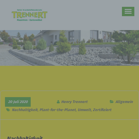
Zum
Inhalt
springen
Ihr Partner im Bereich rund um den Garten und Massivholz-Gartenmöbel
20 Juli 2020
Henry Trennert
Allgemein
Nachhaltigkeit
,
Plant-for-the-Planet
,
Umwelt
,
Zertifiziert
Nachhaltigkeit