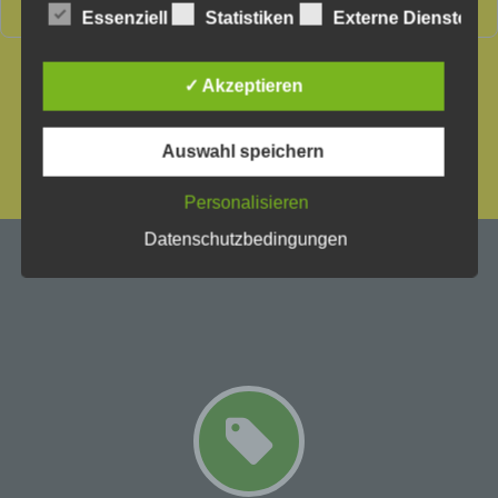
noch mehr Referenzen.
Essenziell
Statistiken
Externe Dienste
Wir verwenden in dieser Datenschutzerklärung
unter anderem die folgenden Begriffe:
✓ Akzeptieren
a) personenbezogene Daten
Auswahl speichern
Personenbezogene Daten sind alle Informationen, die
Personalisieren
sich auf eine identifizierte oder identifizierbare
natürliche Person (im Folgenden „betroffene Person")
Datenschutzbedingungen
beziehen. Als identifizierbar wird eine natürliche Person
angesehen, die direkt oder indirekt, insbesondere
mittels Zuordnung zu einer Kennung wie einem
Namen, zu einer Kennnummer, zu Standortdaten, zu
einer Online-Kennung oder zu einem oder mehreren
besonderen Merkmalen, die Ausdruck der physischen,
physiologischen, genetischen, psychischen,
wirtschaftlichen, kulturellen oder sozialen Identität
dieser natürlichen Person sind, identifiziert werden
kann.
b) betroffene Person