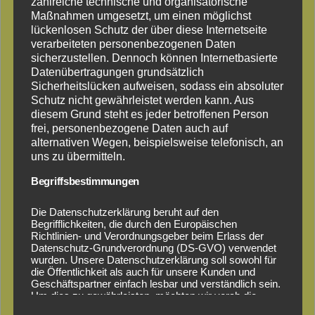
zahlreiche technische und organisatorische
Maßnahmen umgesetzt, um einen möglichst
Henry bei der Arbeit
lückenlosen Schutz der über diese Internetseite
verarbeiteten personenbezogenen Daten
sicherzustellen. Dennoch können Internetbasierte
Datenübertragungen grundsätzlich
Sicherheitslücken aufweisen, sodass ein absoluter
Schutz nicht gewährleistet werden kann. Aus
diesem Grund steht es jeder betroffenen Person
frei, personenbezogene Daten auch auf
alternativen Wegen, beispielsweise telefonisch, an
uns zu übermitteln.
Begriffsbestimmungen
Die Datenschutzerklärung beruht auf den
Begrifflichkeiten, die durch den Europäischen
Richtlinien- und Verordnungsgeber beim Erlass der
Datenschutz-Grundverordnung (DS-GVO) verwendet
Baumabtragung nach Sturmschaden
wurden. Unsere Datenschutzerklärung soll sowohl für
die Öffentlichkeit als auch für unsere Kunden und
Geschäftspartner einfach lesbar und verständlich sein.
Um dies zu gewährleisten, möchten wir vorab die
Besuchen Sie uns auch auf unserer
Facebook-Seite
für
verwendeten Begrifflichkeiten erläutern.