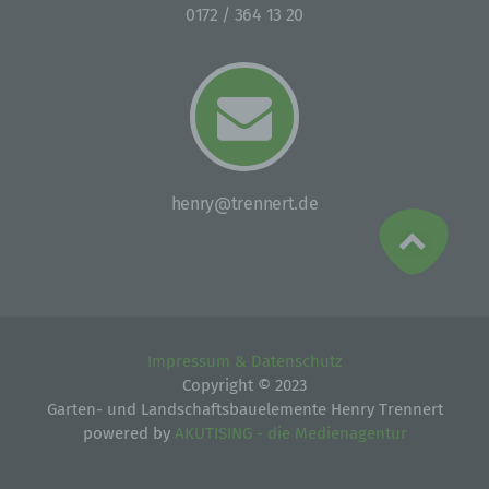
Einschränkung der Verarbeitung ist die Markierung
0172 / 364 13 20
gespeicherter personenbezogener Daten mit dem Ziel,
ihre künftige Verarbeitung einzuschränken.
e) Profiling
Profiling ist jede Art der automatisierten Verarbeitung
personenbezogener Daten, die darin besteht, dass
diese personenbezogenen Daten verwendet werden,
henry@trennert.de
um bestimmte persönliche Aspekte, die sich auf eine
natürliche Person beziehen, zu bewerten,
insbesondere, um Aspekte bezüglich Arbeitsleistung,
wirtschaftlicher Lage, Gesundheit, persönlicher
Vorlieben, Interessen, Zuverlässigkeit, Verhalten,
Aufenthaltsort oder Ortswechsel dieser natürlichen
Person zu analysieren oder vorherzusagen.
Impressum & Datenschutz
Copyright © 2023
f) Pseudonymisierung
Garten- und Landschaftsbauelemente Henry Trennert
powered by
AKUTISING - die Medienagentur
Pseudonymisierung ist die Verarbeitung
personenbezogener Daten in einer Weise, auf welche
die personenbezogenen Daten ohne Hinzuziehung