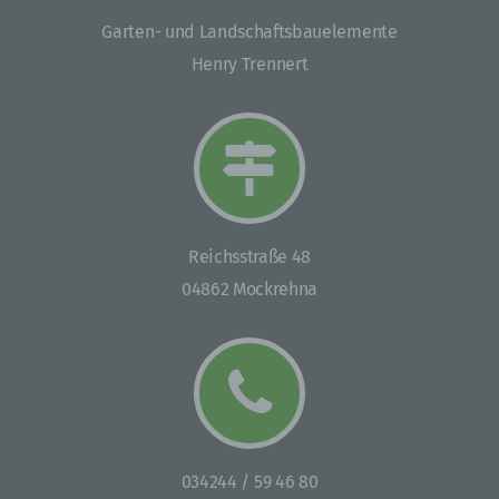
Betroffene Person ist jede identifizierte oder
Garten- und Landschaftsbauelemente
identifizierbare natürliche Person, deren
Henry Trennert
personenbezogene Daten von dem für die Verarbeitung
Verantwortlichen verarbeitet werden.
c) Verarbeitung
Verarbeitung ist jeder mit oder ohne Hilfe
automatisierter Verfahren ausgeführte Vorgang oder
jede solche Vorgangsreihe im Zusammenhang mit
Reichsstraße 48
personenbezogenen Daten wie das Erheben, das
Erfassen, die Organisation, das Ordnen, die
04862 Mockrehna
Speicherung, die Anpassung oder Veränderung, das
Auslesen, das Abfragen, die Verwendung, die
Offenlegung durch Übermittlung, Verbreitung oder eine
andere Form der Bereitstellung, den Abgleich oder die
Verknüpfung, die Einschränkung, das Löschen oder die
Vernichtung.
d) Einschränkung der Verarbeitung
034244 / 59 46 80