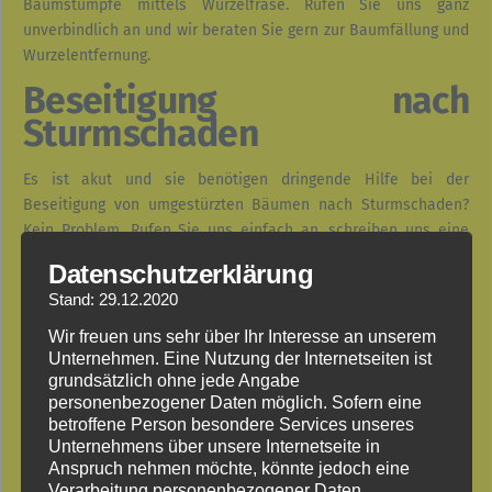
Baumstümpfe mittels Wurzelfräse. Rufen Sie uns ganz
unverbindlich an und wir beraten Sie gern zur Baumfällung und
Wurzelentfernung.
Beseitigung nach
Sturmschaden
Es ist akut und sie benötigen dringende Hilfe bei der
Beseitigung von umgestürzten Bäumen nach Sturmschaden?
Kein Problem. Rufen Sie uns einfach an, schreiben uns eine
WhatsApp
oder
E-Mail
. Wir kümmern uns schnellstmöglich um
Datenschutzerklärung
Ihr Anliegen – selbst am Wochenende!
Stand: 29.12.2020
Wir freuen uns sehr über Ihr Interesse an unserem
Unternehmen. Eine Nutzung der Internetseiten ist
grundsätzlich ohne jede Angabe
personenbezogener Daten möglich. Sofern eine
betroffene Person besondere Services unseres
Unternehmens über unsere Internetseite in
Anspruch nehmen möchte, könnte jedoch eine
Verarbeitung personenbezogener Daten