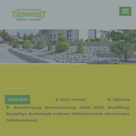
Zum
Inhalt
springen
Ihr Partner im Bereich rund um den Garten und Massivholz-Gartenmöbel
20 Juli 2020
Henry Trennert
Allgemein
Baumabtragung
,
Baumausästelung
,
bäume fällen
,
Baumfällung
,
Baumpflege
,
Baumstümpfe entfernen
,
Seilklettertechnik
,
Sturmschaden
,
Totholzerkennung