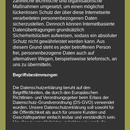
zahlreiche technische und organisatorische
Maßnahmen umgesetzt, um einen möglichst
Henry bei der Arbeit
lückenlosen Schutz der über diese Internetseite
verarbeiteten personenbezogenen Daten
sicherzustellen. Dennoch können Internetbasierte
Datenübertragungen grundsätzlich
Sicherheitslücken aufweisen, sodass ein absoluter
Schutz nicht gewährleistet werden kann. Aus
diesem Grund steht es jeder betroffenen Person
frei, personenbezogene Daten auch auf
alternativen Wegen, beispielsweise telefonisch, an
uns zu übermitteln.
Begriffsbestimmungen
Die Datenschutzerklärung beruht auf den
Begrifflichkeiten, die durch den Europäischen
Richtlinien- und Verordnungsgeber beim Erlass der
Datenschutz-Grundverordnung (DS-GVO) verwendet
Baumabtragung nach Sturmschaden
wurden. Unsere Datenschutzerklärung soll sowohl für
die Öffentlichkeit als auch für unsere Kunden und
Geschäftspartner einfach lesbar und verständlich sein.
Um dies zu gewährleisten, möchten wir vorab die
Besuchen Sie uns auch auf unserer
Facebook-Seite
für
verwendeten Begrifflichkeiten erläutern.