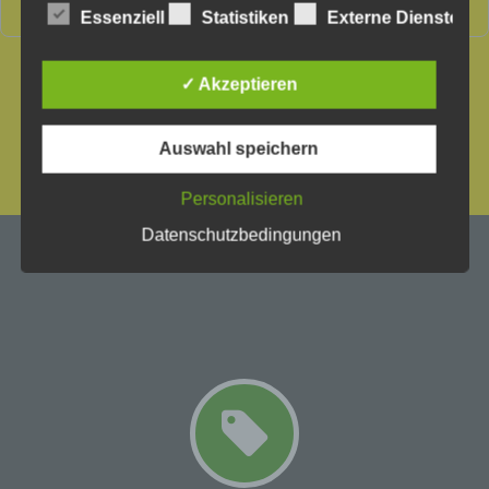
noch mehr Referenzen.
Essenziell
Statistiken
Externe Dienste
Wir verwenden in dieser Datenschutzerklärung
unter anderem die folgenden Begriffe:
✓ Akzeptieren
a) personenbezogene Daten
Auswahl speichern
Personenbezogene Daten sind alle Informationen, die
Personalisieren
sich auf eine identifizierte oder identifizierbare
natürliche Person (im Folgenden „betroffene Person")
Datenschutzbedingungen
beziehen. Als identifizierbar wird eine natürliche Person
angesehen, die direkt oder indirekt, insbesondere
mittels Zuordnung zu einer Kennung wie einem
Namen, zu einer Kennnummer, zu Standortdaten, zu
einer Online-Kennung oder zu einem oder mehreren
besonderen Merkmalen, die Ausdruck der physischen,
physiologischen, genetischen, psychischen,
wirtschaftlichen, kulturellen oder sozialen Identität
dieser natürlichen Person sind, identifiziert werden
kann.
b) betroffene Person