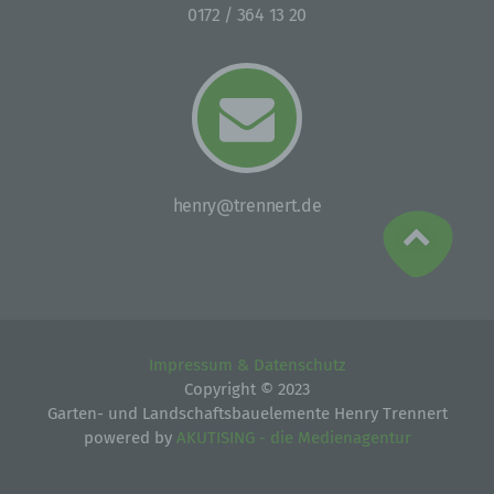
Einschränkung der Verarbeitung ist die Markierung
0172 / 364 13 20
gespeicherter personenbezogener Daten mit dem Ziel,
ihre künftige Verarbeitung einzuschränken.
e) Profiling
Profiling ist jede Art der automatisierten Verarbeitung
personenbezogener Daten, die darin besteht, dass
diese personenbezogenen Daten verwendet werden,
henry@trennert.de
um bestimmte persönliche Aspekte, die sich auf eine
natürliche Person beziehen, zu bewerten,
insbesondere, um Aspekte bezüglich Arbeitsleistung,
wirtschaftlicher Lage, Gesundheit, persönlicher
Vorlieben, Interessen, Zuverlässigkeit, Verhalten,
Aufenthaltsort oder Ortswechsel dieser natürlichen
Person zu analysieren oder vorherzusagen.
Impressum & Datenschutz
Copyright © 2023
f) Pseudonymisierung
Garten- und Landschaftsbauelemente Henry Trennert
powered by
AKUTISING - die Medienagentur
Pseudonymisierung ist die Verarbeitung
personenbezogener Daten in einer Weise, auf welche
die personenbezogenen Daten ohne Hinzuziehung