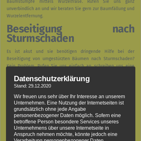
Baumstümpfe mittels Wurzelfräse. Rufen Sie uns ganz
unverbindlich an und wir beraten Sie gern zur Baumfällung und
Wurzelentfernung.
Beseitigung nach
Sturmschaden
Es ist akut und sie benötigen dringende Hilfe bei der
Beseitigung von umgestürzten Bäumen nach Sturmschaden?
Kein Problem. Rufen Sie uns einfach an, schreiben uns eine
WhatsApp
oder
E-Mail
. Wir kümmern uns schnellstmöglich um
Datenschutzerklärung
Ihr Anliegen – selbst am Wochenende!
Stand: 29.12.2020
Wir freuen uns sehr über Ihr Interesse an unserem
Unternehmen. Eine Nutzung der Internetseiten ist
grundsätzlich ohne jede Angabe
personenbezogener Daten möglich. Sofern eine
betroffene Person besondere Services unseres
Unternehmens über unsere Internetseite in
Anspruch nehmen möchte, könnte jedoch eine
Verarbeitung personenbezogener Daten