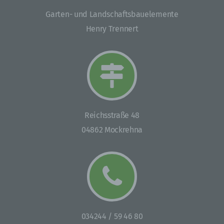
Betroffene Person ist jede identifizierte oder
Garten- und Landschaftsbauelemente
identifizierbare natürliche Person, deren
Henry Trennert
personenbezogene Daten von dem für die Verarbeitung
Verantwortlichen verarbeitet werden.
c) Verarbeitung
Verarbeitung ist jeder mit oder ohne Hilfe
automatisierter Verfahren ausgeführte Vorgang oder
jede solche Vorgangsreihe im Zusammenhang mit
Reichsstraße 48
personenbezogenen Daten wie das Erheben, das
Erfassen, die Organisation, das Ordnen, die
04862 Mockrehna
Speicherung, die Anpassung oder Veränderung, das
Auslesen, das Abfragen, die Verwendung, die
Offenlegung durch Übermittlung, Verbreitung oder eine
andere Form der Bereitstellung, den Abgleich oder die
Verknüpfung, die Einschränkung, das Löschen oder die
Vernichtung.
d) Einschränkung der Verarbeitung
034244 / 59 46 80