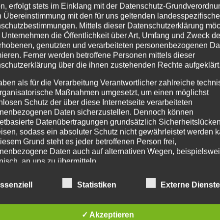
n, erfolgt stets im Einklang mit der Datenschutz-Grundverordnu
en neuen Zaun.
n Übereinstimmung mit den für uns geltenden landesspezifisch
 um die Pflege der Zaunanlage und die Wartung der Tortechnik.
Sprec
schutzbestimmungen. Mittels dieser Datenschutzerklärung mö
 Unternehmen die Öffentlichkeit über Art, Umfang und Zweck de
rhobenen, genutzten und verarbeiteten personenbezogenen Da
mieren. Ferner werden betroffene Personen mittels dieser
schutzerklärung über die ihnen zustehenden Rechte aufgeklärt
aben als für die Verarbeitung Verantwortlicher zahlreiche techn
rganisatorische Maßnahmen umgesetzt, um einen möglichst
nlosen Schutz der über diese Internetseite verarbeiteten
nenbezogenen Daten sicherzustellen. Dennoch können
netbasierte Datenübertragungen grundsätzlich Sicherheitslücke
isen, sodass ein absoluter Schutz nicht gewährleistet werden k
iesem Grund steht es jeder betroffenen Person frei,
nenbezogene Daten auch auf alternativen Wegen, beispielswe
onisch, an uns zu übermitteln.
ffsbestimmungen
ssenziell
Statistiken
Externe Dienst
Aufbau Grundstücksabgrenzung
tenschutzerklärung beruht auf den Begrifflichkeiten, die durch den
äischen Richtlinien- und Verordnungsgeber beim Erlass der Datensc
✓ Akzeptieren
verordnung (DS-GVO) verwendet wurden. Unsere Datenschutzerklä