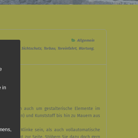
Allgemein
chwenktore
,
Sichtschutz
,
Torbau
,
Toreinfahrt
,
Wartung
,
e
 in
ng, sondern auch um gestalterische Elemente im
ndrahtzaun) und Kunststoff bis hin zu Mauern aus
mens,
tore mit Klinke sein, als auch vollautomatische
g kompetent zur Seite. Stöbern Sie dazu doch gern