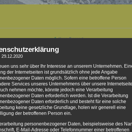
Henry Trennert
 Tore
,
Gabionen
,
Gehwegtore
,
Holzzaun
,
Lärmschutz
,
Palisaden
,
Schiebetore
,
S
enschutzerklärung
: 29.12.2020
reuen uns sehr über Ihr Interesse an unserem Unternehmen. Ein
ng der Internetseiten ist grundsätzlich ohne jede Angabe
nenbezogener Daten möglich. Sofern eine betroffene Person
dere Services unseres Unternehmens über unsere Internetseite
uch nehmen möchte, könnte jedoch eine Verarbeitung
nenbezogener Daten erforderlich werden. Ist die Verarbeitung
nenbezogener Daten erforderlich und besteht für eine solche
cht nur um einen Sicht- und Lärmschutz zur Grundstückseinfassu
beitung keine gesetzliche Grundlage, holen wir generell eine
ssischen Holzzaun über Metall (Doppelstabmattenzaun), Draht (Masche
lligung der betroffenen Person ein.
erarbeitung personenbezogener Daten, beispielsweise des Na
ehörige Türen oder Tore ein. Tore können sowohl einfache Gehweg
nschrift, E-Mail-Adresse oder Telefonnummer einer betroffenen
Wir stehen Ihnen von der Idee über die Planung bis hin zur Umsetzun