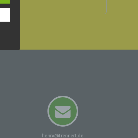
zen.
n.
erte
kt
 oder
chen,
er
henry@trennert.de
on,