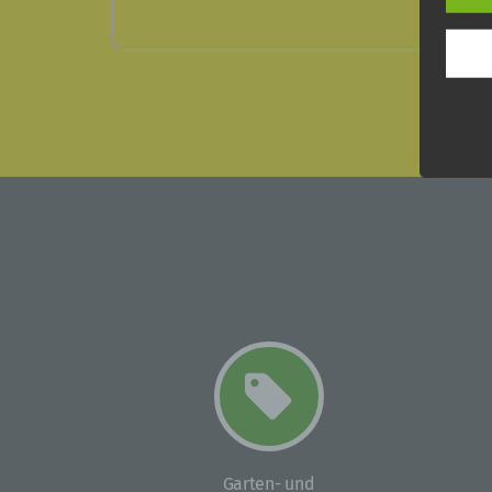
soll s
Bes
Geschä
gewähr
Wir v
folge
a) pe
Person
oder i
bezieh
oder i
Namen
zu ei
physio
sozial
b) be
Garten- und
Betrof