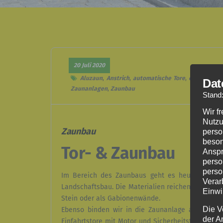
20 Juli 2020
Aluzaun
,
Anstrich
,
automatische Tore
,
elektrische
Dat
Zaunanlagen
,
Zaunbau
Stand
Wir f
Nutzu
Zaunbau
perso
beson
Tor- & Zaunbau
Anspr
perso
perso
Im Bereich des Zaunbaus geht es heutzutage ni
Verar
Landschaftsbau. Die Materialien reichen vom kla
Einwi
Stein oder als Gabionenwände.
Die V
Ebenso binden wir in die Zaunanlage auch dazug
der A
Einfahrtstore mit Motor und Sicherheitstechnik. 