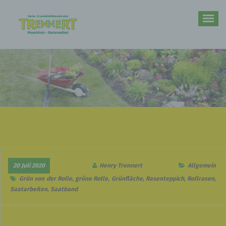
Zum
Inhalt
springen
Ihr Partner im Bereich rund um den Garten und Massivholz-Gartenmöbel
20 Juli 2020
Henry Trennert
Allgemein
Grün von der Rolle
,
grüne Rolle
,
Grünfläche
,
Rasenteppich
,
Rollrasen
,
Saatarbeiten
,
Saatband