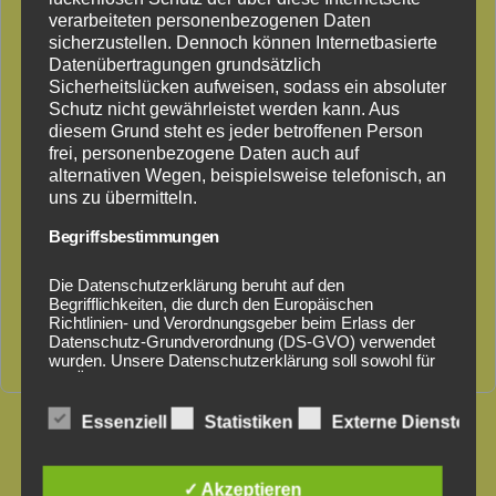
verarbeiteten personenbezogenen Daten
sicherzustellen. Dennoch können Internetbasierte
Datenübertragungen grundsätzlich
Sicherheitslücken aufweisen, sodass ein absoluter
Schutz nicht gewährleistet werden kann. Aus
diesem Grund steht es jeder betroffenen Person
frei, personenbezogene Daten auch auf
alternativen Wegen, beispielsweise telefonisch, an
uns zu übermitteln.
Begriffsbestimmungen
2 Wochen nach Saatbandverlegung
Die Datenschutzerklärung beruht auf den
Begrifflichkeiten, die durch den Europäischen
Richtlinien- und Verordnungsgeber beim Erlass der
Besuchen Sie uns auch auf unserer
Facebook-Seite
für
Datenschutz-Grundverordnung (DS-GVO) verwendet
noch mehr Referenzen.
wurden. Unsere Datenschutzerklärung soll sowohl für
die Öffentlichkeit als auch für unsere Kunden und
Geschäftspartner einfach lesbar und verständlich sein.
Um dies zu gewährleisten, möchten wir vorab die
Essenziell
Statistiken
Externe Dienste
verwendeten Begrifflichkeiten erläutern.
Wir verwenden in dieser Datenschutzerklärung
✓ Akzeptieren
unter anderem die folgenden Begriffe: